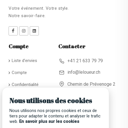
Votre événement. Votre style.
Notre savoir-faire.
Compte
Contacter
Liste d’envies
+41 21 633 79 79
info@leloueur.ch
Compte
Chemin de Prévenoge 2
Confidentialité
CH - 1024 Ecublens
Conditions
Nous utilisons des cookies
générales de
location
Nous utilisons nos propres cookies et ceux de
tiers pour adapter le contenu et analyser le trafic
Faqs
web.
En savoir plus sur les cookies