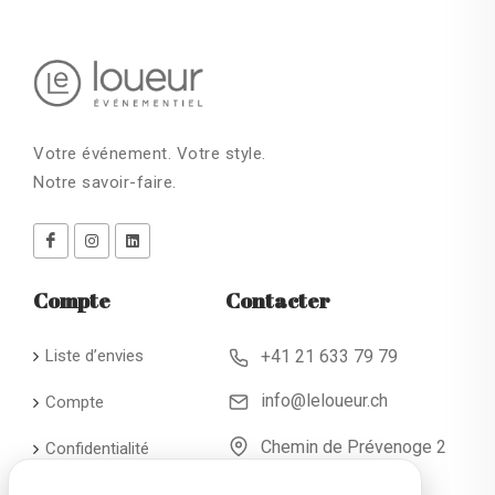
Votre événement. Votre style.
Notre savoir-faire.
Compte
Contacter
Liste d’envies
+41 21 633 79 79
info@leloueur.ch
Compte
Chemin de Prévenoge 2
Confidentialité
CH - 1024 Ecublens
Conditions