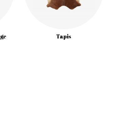
nge
Tapis