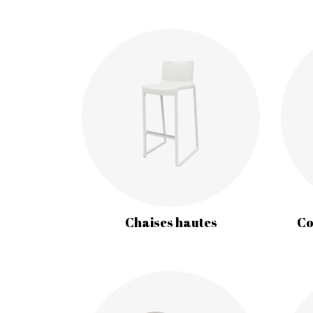
Chaises hautes
Co