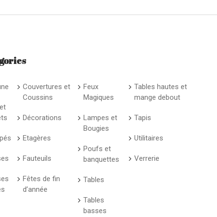
gories
une
Couvertures et
Feux
Tables hautes et
Coussins
Magiques
mange debout
et
ets
Décorations
Lampes et
Tapis
Bougies
pés
Etagères
Utilitaires
Poufs et
ses
Fauteuils
Verrerie
banquettes
ses
Fêtes de fin
Tables
es
d’année
Tables
basses