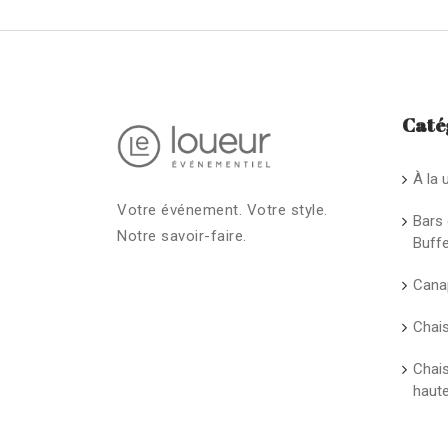
Caté
À la 
Votre événement. Votre style.
Bars 
Notre savoir-faire.
Buff
Cana
Chai
Chai
haut