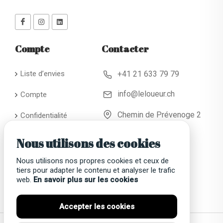
Compte
Contacter
Liste d’envies
+41 21 633 79 79
info@leloueur.ch
Compte
Chemin de Prévenoge 2
Confidentialité
CH - 1024 Ecublens
Conditions
Nous utilisons des cookies
générales de
location
Nous utilisons nos propres cookies et ceux de
tiers pour adapter le contenu et analyser le trafic
Faqs
web.
En savoir plus sur les cookies
Accepter les cookies