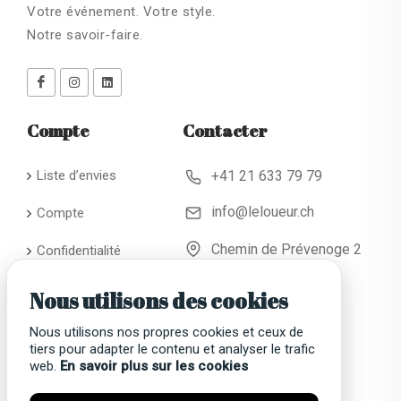
Votre événement. Votre style.
Notre savoir-faire.
Compte
Contacter
Liste d’envies
+41 21 633 79 79
info@leloueur.ch
Compte
Chemin de Prévenoge 2
Confidentialité
CH - 1024 Ecublens
Conditions
Nous utilisons des cookies
générales de
location
Nous utilisons nos propres cookies et ceux de
tiers pour adapter le contenu et analyser le trafic
Faqs
web.
En savoir plus sur les cookies