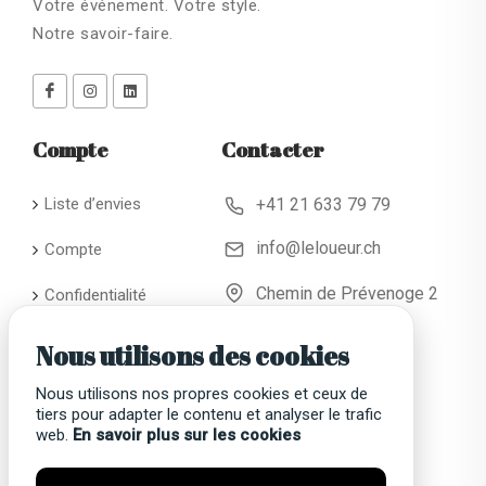
Votre événement. Votre style.
Notre savoir-faire.
Compte
Contacter
Liste d’envies
+41 21 633 79 79
info@leloueur.ch
Compte
Chemin de Prévenoge 2
Confidentialité
CH - 1024 Ecublens
Conditions
Nous utilisons des cookies
générales de
location
Nous utilisons nos propres cookies et ceux de
tiers pour adapter le contenu et analyser le trafic
Faqs
web.
En savoir plus sur les cookies