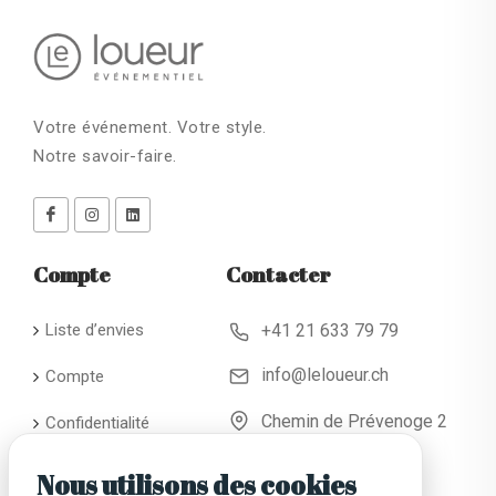
Votre événement. Votre style.
Notre savoir-faire.
Compte
Contacter
Liste d’envies
+41 21 633 79 79
info@leloueur.ch
Compte
Chemin de Prévenoge 2
Confidentialité
CH - 1024 Ecublens
Conditions
Nous utilisons des cookies
générales de