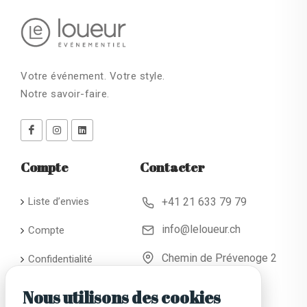
Votre événement. Votre style.
Notre savoir-faire.
Compte
Contacter
Liste d’envies
+41 21 633 79 79
info@leloueur.ch
Compte
Chemin de Prévenoge 2
Confidentialité
CH - 1024 Ecublens
Conditions
Nous utilisons des cookies
générales de